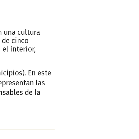
n una cultura
 de cinco
el interior,
cipios). En este
representan las
nsables de la