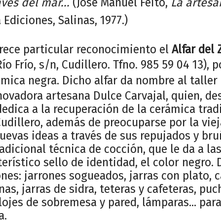
avés del mar...
(José Manuel Feito,
La artesa
 Ediciones, Salinas, 1977.)
ece particular reconocimiento el
Alfar del 
ío Frío, s/n, Cudillero. Tfno. 985 59 04 13), 
ámica negra. Dicho alfar da nombre al taller
nnovadora artesana Dulce Carvajal, quien, d
edica a la recuperación de la cerámica trad
Cudillero, además de preocuparse por la viej
uevas ideas a través de sus repujados y bru
radicional técnica de cocción, que le da a la
erístico sello de identidad, el color negro. 
nes: jarrones sogueados, jarras con plato, c
nas, jarras de sidra, teteras y cafeteras, puc
elojes de sobremesa y pared, lámparas... par
a.