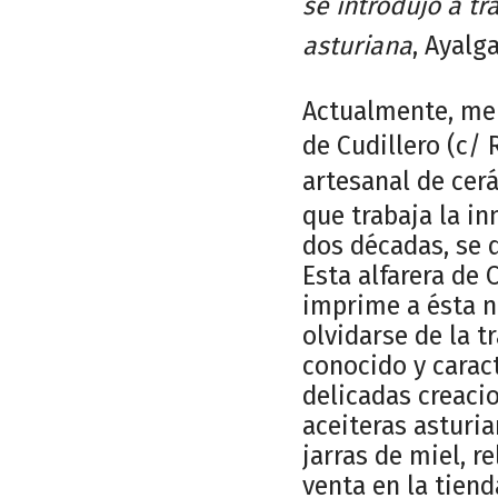
se introdujo a tr
asturiana
, Ayalga
Actualmente, mer
de Cudillero (c/ R
artesanal de cer
que trabaja la i
dos décadas, se d
Esta alfarera de 
imprime a ésta n
olvidarse de la t
conocido y caract
delicadas creacio
aceiteras asturia
jarras de miel, r
venta en la tiend