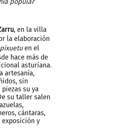
nía popular
Zarru
, en la villa
por la elaboración
pixuetu
en el
esde hace más de
icional asturiana.
a artesanía,
ñidos, sin
s piezas su ya
De su taller salen
azuelas,
heros, cántaras,
a exposición y