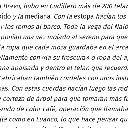
a Bravo, hubo en Cudillero más de 200 tela
pido
y la
mediana.
Con la
estopa
hacían los
r los remos al barco. Toda la vega del Naló
 ponían una vez mojado al sereno para que
 la ropa que cada moza guardaba en el arca
amente con «la su frescura» o ropa del aju
ana apaisada y dentro el telar, que recuer
 Fabricaban también cordeles con unos ins
sas.
Con estas cuerdas hacían luego las red
e corteza de árbol para que tomaran más f
ando de color café, operación que llamab
lla como en Luanco, lo que hace pensar qu