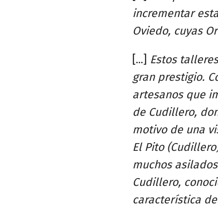
incrementar esta
Oviedo, cuyas Or
[...]
Estos tallere
gran prestigio. 
artesanos que im
de Cudillero, do
motivo de una vis
El Pito (Cudille
muchos asilados 
Cudillero, conoc
característica d