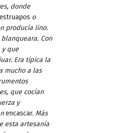
res, donde
estruapos
o
n producía lino.
 blanqueara. Con
 y que
ar. Era típica la
da mucho a las
trumentos
es, que cocían
uerza y
an
encascar.
Más
e esta artesanía