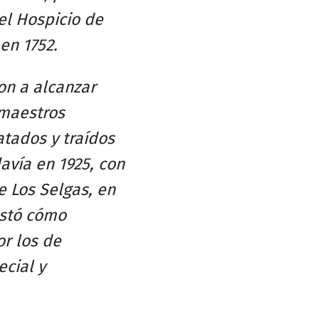
el Hospicio de
en 1752.
ron a alcanzar
 maestros
tados y traídos
avía en 1925, con
e Los Selgas, en
estó cómo
r los de
ecial y