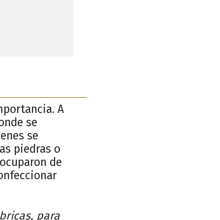
mportancia. A
donde se
ienes se
jas piedras o
e ocuparon de
onfeccionar
ricas, para