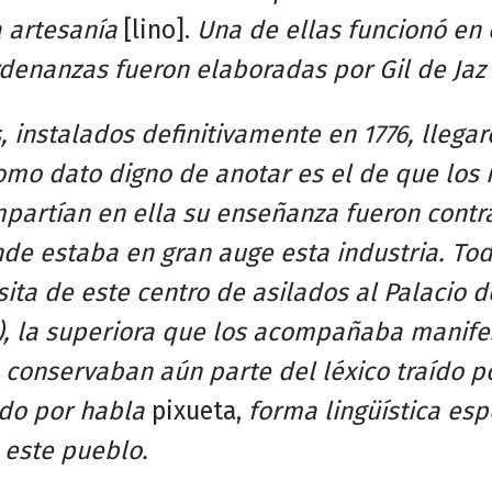
 artesanía
[lino].
Una de ellas funcionó en 
denanzas fueron elaboradas por Gil de Jaz 
s, instalados definitivamente en 1776, llega
Como dato digno de anotar es el de que los
partían en ella su enseñanza fueron contra
nde
estaba en gran auge esta industria. Tod
ita de este centro de asilados al Palacio d
ro), la superiora que los acompañaba manif
conservaban aún parte del léxico traído po
ido por habla
pixueta,
forma lingüística esp
e este pueblo.