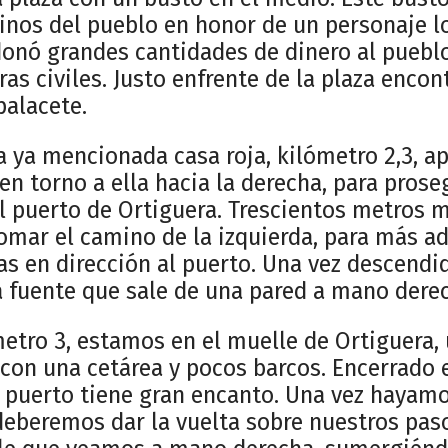
cinos del pueblo en honor de un personaje loc
 donó grandes cantidades de dinero al pueblo
ras civiles. Justo enfrente de la plaza enco
palacete.
a ya mencionada casa roja, kilómetro 2,3, 
n torno a ella hacia la derecha, para prose
 puerto de Ortiguera. Trescientos metros má
mar el camino de la izquierda, para más ad
s en dirección al puerto. Una vez descendid
fuente que sale de una pared a mano dere
etro 3, estamos en el muelle de Ortiguera, 
con una cetárea y pocos barcos. Encerrado e
e puerto tiene gran encanto. Una vez hayam
 deberemos dar la vuelta sobre nuestros pa