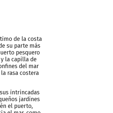
timo de la costa
sde su parte más
puerto pesquero
y la capilla de
onfines del mar
la rasa costera
sus intrincadas
equeños jardines
én el puerto,
ia el mar, como