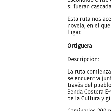
si fueran cascada
Esta ruta nos ac
novela, en el que
lugar.
Ortiguera
Descripción:
La ruta comienza 
se encuentra junt
través del puebl
Senda Costera E-
de la Cultura y g
Caminados 200 me