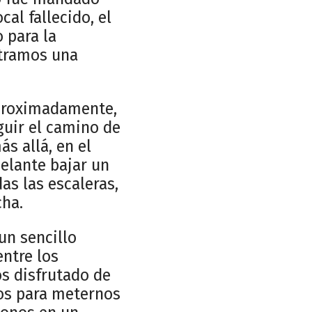
al fallecido, el
 para la
ntramos una
aproximadamente,
guir el camino de
s allá, en el
elante bajar un
as las escaleras,
cha.
un sencillo
ntre los
os disfrutado de
sos para meternos