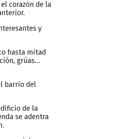
 el corazón de la
nterior.
interesantes y
co hasta mitad
ación, grúas…
l barrio del
dificio de la
senda se adentra
n.