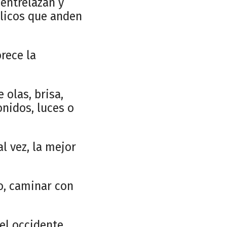
 entrelazan y
blicos que anden
rece la
 olas, brisa,
nidos, luces o
l vez, la mejor
o, caminar con
del occidente