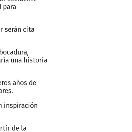
d para
r serán cita
mbocadura,
ría una historia
eros años de
ores.
n inspiración
tir de la