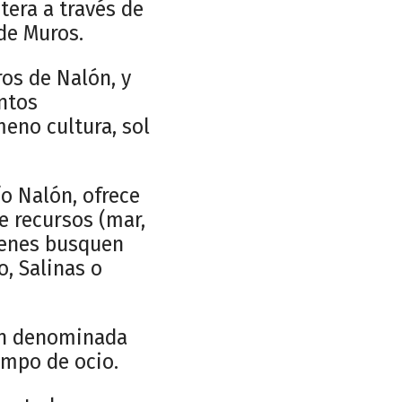
tera a través de
 de Muros.
ros de Nalón, y
entos
eno cultura, sol
ío Nalón, ofrece
e recursos (mar,
uienes busquen
o, Salinas o
én denominada
empo de ocio.