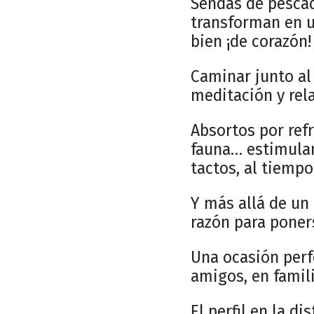
Sendas de pescado
transforman en u
bien ¡de corazón!
Caminar junto al
meditación y rela
Absortos por refr
fauna… estimulan
tactos, al tiemp
Y más allá de un 
razón para poner
Una ocasión perf
amigos, en famili
El perfil en la d