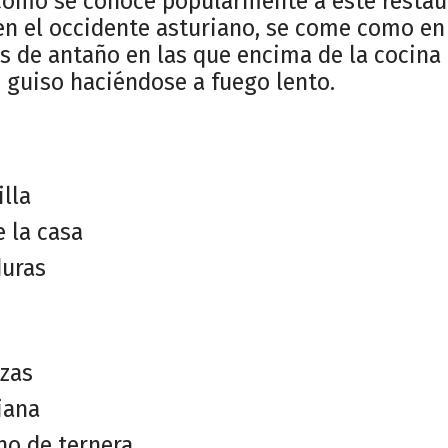
 como se conoce popularmente a este restau
 en el occidente asturiano, se come como en
s de antaño en las que encima de la cocina
 guiso haciéndose a fuego lento.
lla
 la casa
duras
rzas
iana
no de ternera