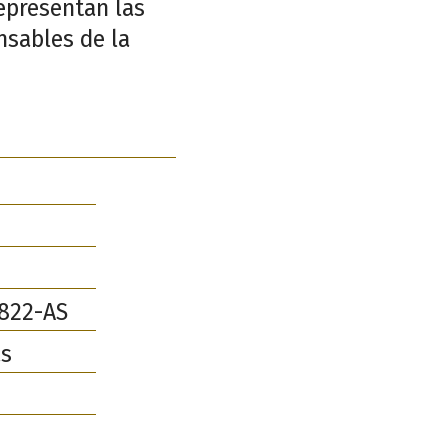
representan las
nsables de la
822-AS
as