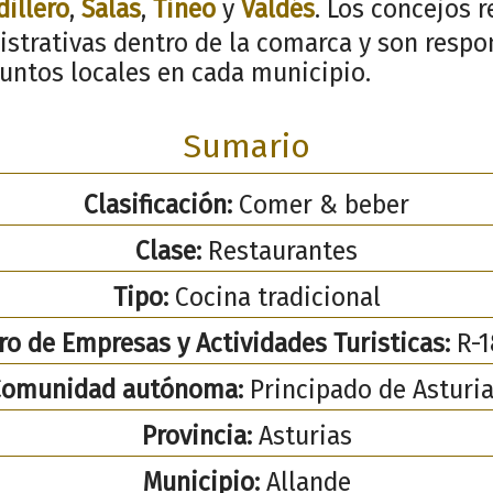
dillero
,
Salas
,
Tineo
y
Valdés
. Los concejos 
istrativas dentro de la comarca y son respo
suntos locales en cada municipio.
Sumario
Clasificación:
Comer & beber
Clase:
Restaurantes
Tipo:
Cocina tradicional
ro de Empresas y Actividades Turisticas:
R-1
Comunidad autónoma:
Principado de Asturi
Provincia:
Asturias
Municipio:
Allande