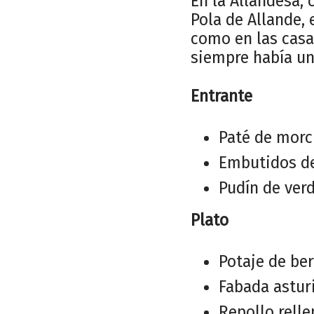
En la Allandesa,
Pola de Allande,
como en las casa
siempre había un
Entrante
Paté de morci
Embutidos de
Pudín de ver
Plato
Potaje de be
Fabada astur
Repollo relle