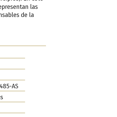
representan las
nsables de la
485-AS
as