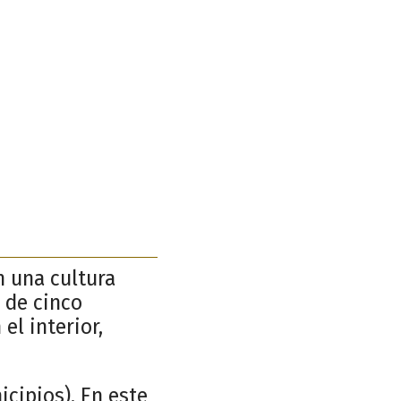
n una cultura
 de cinco
el interior,
cipios). En este