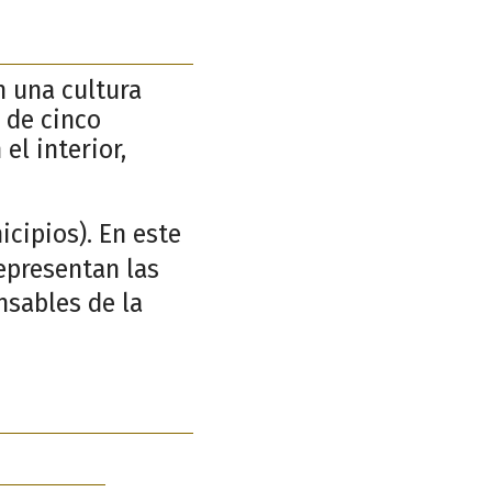
n una cultura
 de cinco
el interior,
cipios). En este
representan las
nsables de la