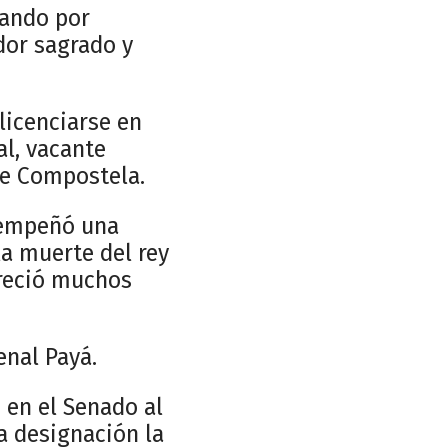
rando por
dor sagrado y
licenciarse en
al, vacante
de Compostela.
esempeñó una
la muerte del rey
ereció muchos
enal Payá.
 en el Senado al
a designación la