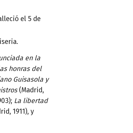
lleció el 5 de
seria.
unciada en la
las honras del
iano Guisasola y
istros
(Madrid,
903);
La libertad
id, 1911), y