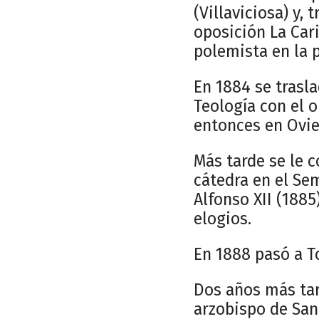
(Villaviciosa) y,
oposición La Car
polemista en la 
En 1884 se trasla
Teología con el o
entonces en Ovie
Más tarde se le 
cátedra en el Se
Alfonso XII (188
elogios.
En 1888 pasó a To
Dos años más tar
arzobispo de San