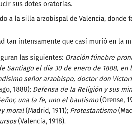
cir sus dotes oratorias.
do a la silla arzobispal de Valencia, donde fa
dad tan intensamente que casi murió en la mi
iguran las siguientes:
Oración fúnebre pron
 de Santiago el día 30 de enero de 1888, en 
dísimo señor arzobispo, doctor don Victor
ago, 1888);
Defensa de la Religión y sus min
Señor, una la fe, uno el bautismo
(Orense, 1
ey moral
(Madrid, 1911);
Protestantismo
(Madr
cursos
(Valencia, 1918).